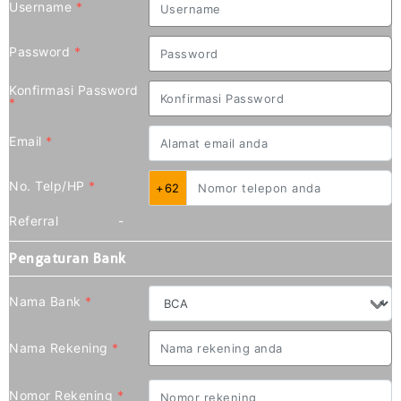
Username
*
Password
*
Konfirmasi Password
*
Email
*
No. Telp/HP
*
+62
Referral
-
Pengaturan Bank
Nama Bank
*
Nama Rekening
*
Nomor Rekening
*